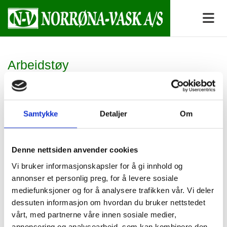
Arbeidstøy
Vi tilbyr vask, rens og reparasjon av arbeidstøy og
arbeidsantrekk til alle typer bedrifter. Vi har alt fra tunge
verksteder til helseforetak i våre avdelinger for arbeidstøy. Om
Samtykke
Detaljer
Om
kunden leier arbeidstøyet eller eier det selv, holder vi rede på
tøyet.
Denne nettsiden anvender cookies
Dersom kunden ønsker det, sjekker vi at glidelåser, knapper og
annet er i orden. Dersom det trengs, reparerer vi tøyet før vi
Vi bruker informasjonskapsler for å gi innhold og
vasker eller renser.
annonser et personlig preg, for å levere sosiale
mediefunksjoner og for å analysere trafikken vår. Vi deler
Gjennom våre leverandører kan vi også tilby alle typer
dessuten informasjon om hvordan du bruker nettstedet
arbeidstøy til kunder. Tøyet har god kvalitet og er gunstig priset.
vårt, med partnerne våre innen sosiale medier,
Ofte er dette en naturlig del av prosessen mellom oss og våre
annonsering og analysearbeid, som kan kombinere den