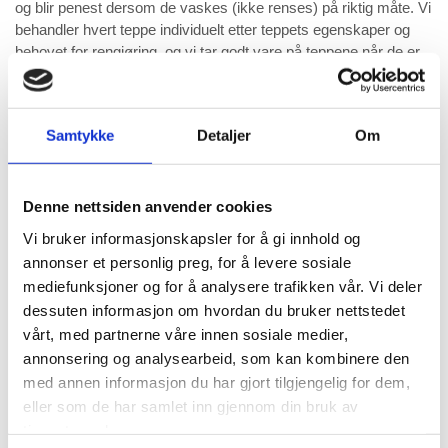
og blir penest dersom de vaskes (ikke renses) på riktig måte. Vi
behandler hvert teppe individuelt etter teppets egenskaper og
behovet for rengjøring, og vi tar godt vare på teppene når de er
hos oss.
Hos oss vaskes alle tepper på gulvet, slik har vi til enhver tid
Samtykke
Detaljer
Om
oversikt over hvordan teppet ser ut, at det ikke tar skade og at
flekker og urenheter blir borte. Vi legger vekt på å
gjennomvaske hele teppet, ikke bare toppen av teppet slik man
oppnår med mer maskinell behandling. Bilder viser et teppe som
Denne nettsiden anvender cookies
er under rengjøring.
Vi bruker informasjonskapsler for å gi innhold og
annonser et personlig preg, for å levere sosiale
Vi har også mulighet for reparasjon og strekk av tepper som er
mediefunksjoner og for å analysere trafikken vår. Vi deler
ødelagt eller ikke ligger pent på gulvet.
dessuten informasjon om hvordan du bruker nettstedet
For vurdering av ditt teppe, ta kontakt med oss for å avtale
vårt, med partnerne våre innen sosiale medier,
henting eller lever teppet til oss. Se i menyen til venstre om
annonsering og analysearbeid, som kan kombinere den
hvilken behandling vi kan gi dine tepper.
med annen informasjon du har gjort tilgjengelig for dem,
eller som de har samlet inn gjennom din bruk av
tjenestene deres.