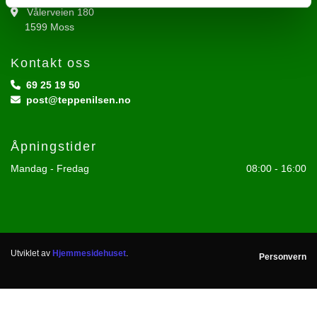
Vålerveien 180

1599 Moss
Kontakt oss
69 25 19 50

post@teppenilsen.no

Åpningstider
Mandag - Fredag
08:00 - 16:00
Utviklet av
Hjemmesidehuset
.
Personvern