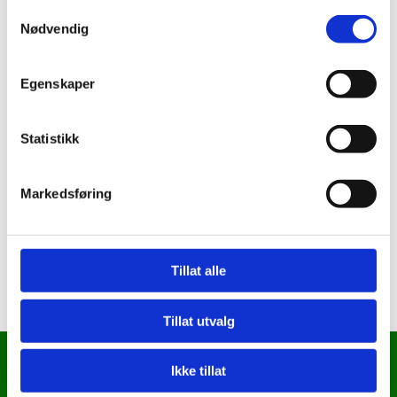
Samtykkevalg
Nødvendig
Egenskaper
Statistikk
Markedsføring
Tillat alle
Tillat utvalg
Ikke tillat
Arne W Nilsen Tepperenseri