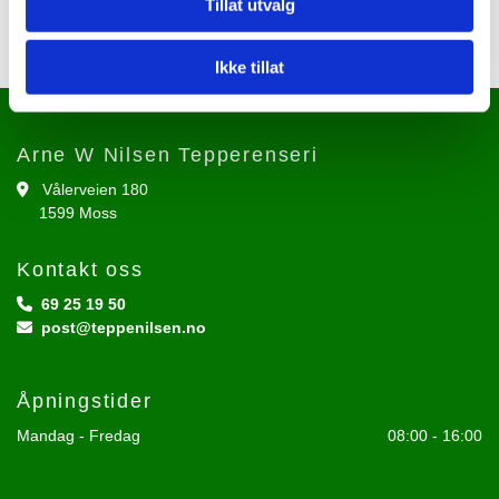
Tillat utvalg
Ikke tillat
Arne W Nilsen Tepperenseri
Vålerveien 180

1599 Moss
Kontakt oss
69 25 19 50

post@teppenilsen.no

Åpningstider
Mandag - Fredag
08:00 - 16:00