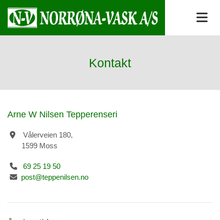
Kontakt
Arne W Nilsen Tepperenseri
Vålerveien 180,

1599 Moss
69 25 19 50

post@teppenilsen.no
