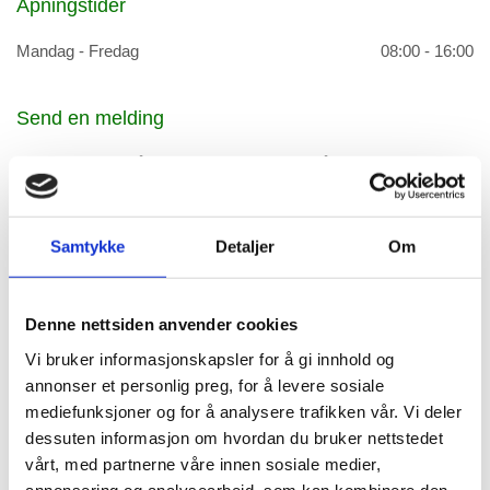
Åpningstider
Mandag - Fredag
08:00 - 16:00
Send en melding
Fyll inn skjema så tar vi kontakt med deg så snart som mulig.
Navn*
Samtykke
Detaljer
Om
Telefon*
Denne nettsiden anvender cookies
Vi bruker informasjonskapsler for å gi innhold og
annonser et personlig preg, for å levere sosiale
E-post*
mediefunksjoner og for å analysere trafikken vår. Vi deler
dessuten informasjon om hvordan du bruker nettstedet
vårt, med partnerne våre innen sosiale medier,
annonsering og analysearbeid, som kan kombinere den